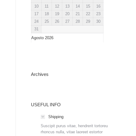
10
11
12
13
14
15
16
17
18
19
20
21
22
23
24
25
26
27
28
29
30
31
Agosto 2026
Archives
USEFUL INFO
Shipping
Suscipit purus vitae, hendrerit tortoreu
rhoncus nulla, vitae laoreet estortor