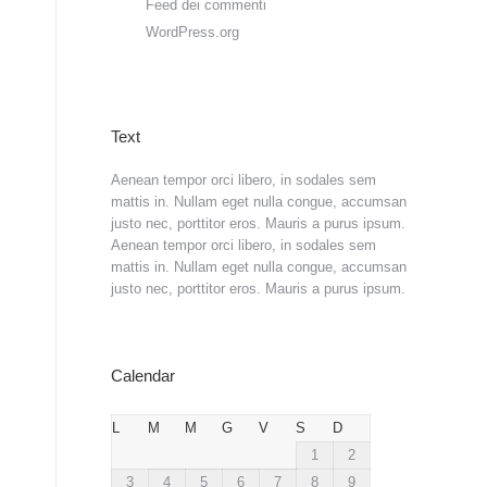
Feed dei commenti
WordPress.org
Text
Aenean tempor orci libero, in sodales sem
mattis in. Nullam eget nulla congue, accumsan
justo nec, porttitor eros. Mauris a purus ipsum.
Aenean tempor orci libero, in sodales sem
mattis in. Nullam eget nulla congue, accumsan
justo nec, porttitor eros. Mauris a purus ipsum.
Calendar
L
M
M
G
V
S
D
1
2
3
4
5
6
7
8
9