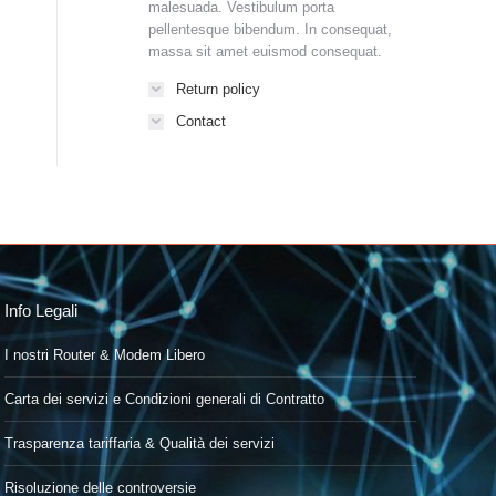
malesuada. Vestibulum porta
pellentesque bibendum. In consequat,
massa sit amet euismod consequat.
Return policy
Contact
Info Legali
I nostri Router & Modem Libero
Carta dei servizi e Condizioni generali di Contratto
Trasparenza tariffaria & Qualità dei servizi
Risoluzione delle controversie