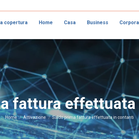
ca copertura
Home
Casa
Business
Corpora
a fattura effettuata 
Tu sei qui:
Home
Attivazione
Saldo prima fattura effettuata in contanti