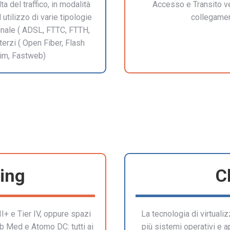
ta del traffico, in modalità
Accesso e Transito ve
tilizzo di varie tipologie
collegament
finale ( ADSL, FTTC, FTTH,
terzi ( Open Fiber, Flash
Tim, Fastweb)
ing
C
II+ e Tier IV, oppure spazi
La tecnologia di virtual
b Med e Atomo DC: tutti ai
più sistemi operativi e a