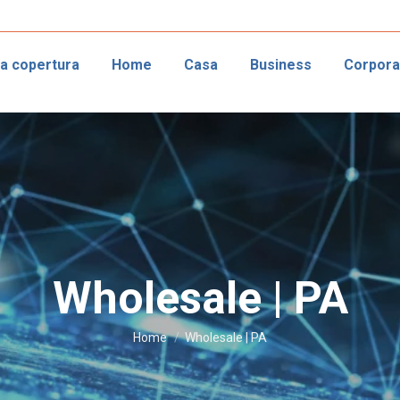
ca copertura
Home
Casa
Business
Corpora
Wholesale | PA
Tu sei qui:
Home
Wholesale | PA