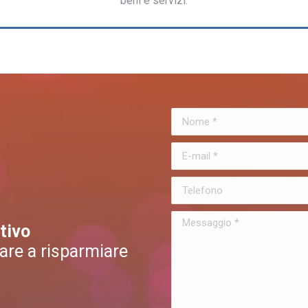
beni e servizi.
Nome *
E-mail *
Telefono
Messaggio *
tivo
are a risparmiare