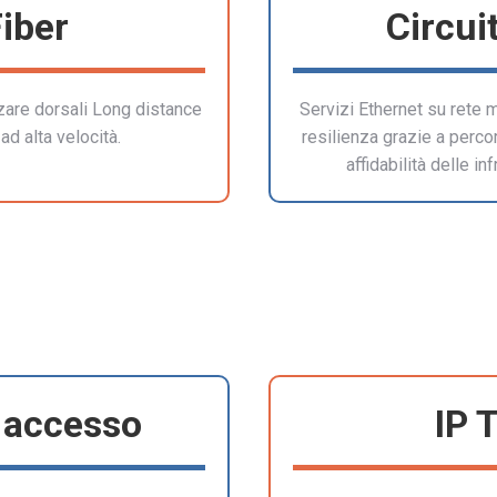
iber
Circui
zzare dorsali Long distance
Servizi Ethernet su rete mu
ad alta velocità.
resilienza grazie a percors
affidabilità delle in
 accesso
IP 