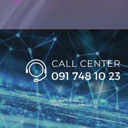
LUN
-
VEN
09:00-13:00 | 14:30 - 19:00
SAB
09:00 - 13:00 |
DOM
chiuso