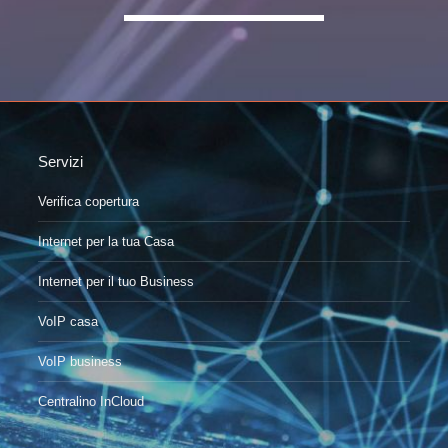
Servizi
Verifica copertura
Internet per la tua Casa
Internet per il tuo Business
VoIP casa
VoIP business
Centralino InCloud