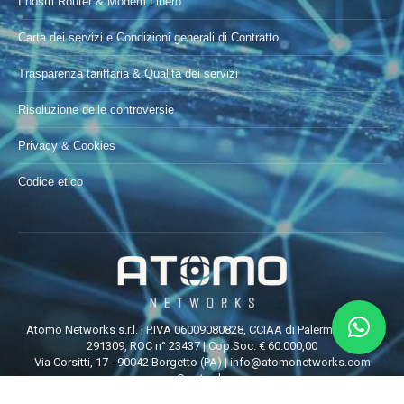
I nostri Router & Modem Libero
Carta dei servizi e Condizioni generali di Contratto
Trasparenza tariffaria & Qualità dei servizi
Risoluzione delle controversie
Privacy & Cookies
Codice etico
Atomo Networks s.r.l. | P.IVA 06009080828, CCIAA di Palermo REA n°
291309, ROC n° 23437 | Cop.Soc. € 60.000,00
Via Corsitti, 17 - 90042 Borgetto (PA) |
info@atomonetworks.com
Creato da
Everest Innovation