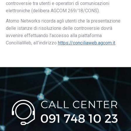
controversie tra utenti e operatori di comunicazioni
elettroniche (delibera AGCOM 269/18/CONS).
Atomo Networks ricorda agli utenti che la presentazione
delle istanze di risoluzione delle controversie dovrà
avvenire effettuando l’accesso alla piattaforma
ConciliaWeb, all’indirizzo
https://conciliaweb.agcom.it
.