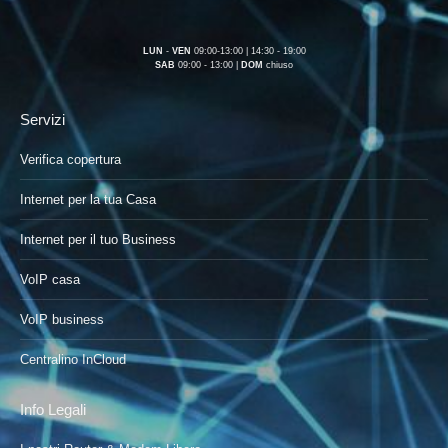
LUN
-
VEN
09:00-13:00 | 14:30 - 19:00
SAB
09:00 - 13:00 |
DOM
chiuso
Servizi
Verifica copertura
Internet per la tua Casa
Internet per il tuo Business
VoIP casa
VoIP business
Centralino InCloud
Info Legali