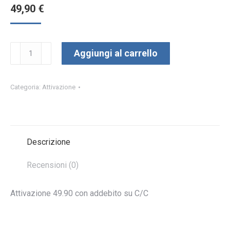
49,90
€
Addebito
Aggiungi al carrello
su
c/c
quantità
Categoria:
Attivazione
Descrizione
Recensioni (0)
Attivazione 49.90 con addebito su C/C