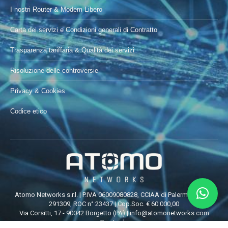
I nostri Router & Modem Libero
Carta dei servizi e Condizioni generali di Contratto
Trasparenza tariffaria & Qualità dei servizi
Risoluzione delle controversie
Privacy & Cookies
Codice etico
Atomo Networks s.r.l. | P.IVA 06009080828, CCIAA di Palermo REA n°
291309, ROC n° 23437 | Cop.Soc. € 60.000,00
Via Corsitti, 17 - 90042 Borgetto (PA) |
info@atomonetworks.com
Creato da