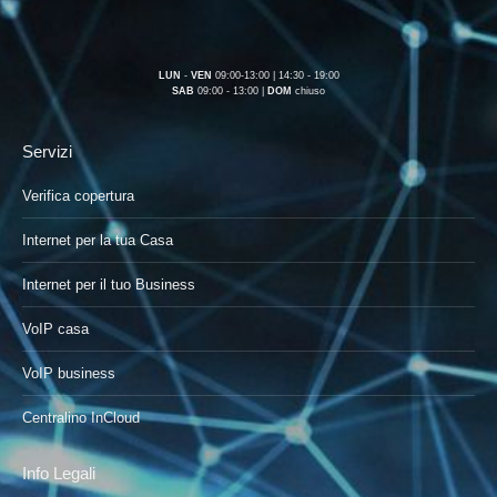
LUN
-
VEN
09:00-13:00 | 14:30 - 19:00
SAB
09:00 - 13:00 |
DOM
chiuso
Servizi
Verifica copertura
Internet per la tua Casa
Internet per il tuo Business
VoIP casa
VoIP business
Centralino InCloud
Info Legali