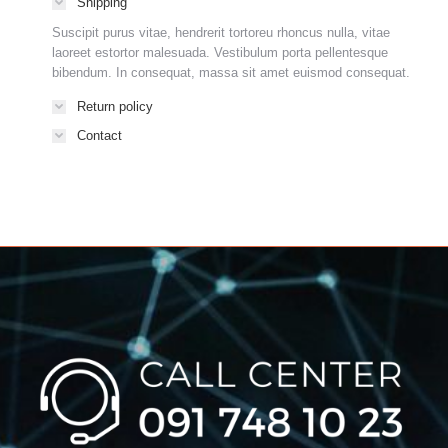
Shipping
Suscipit purus vitae, hendrerit tortoreu rhoncus nulla, vitae
laoreet estortor malesuada. Vestibulum porta pellentesque
bibendum. In consequat, massa sit amet euismod consequat.
Return policy
Contact