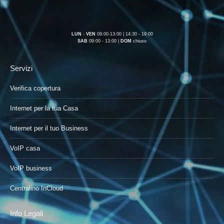
LUN
-
VEN
09:00-13:00 | 14:30 - 19:00
SAB
09:00 - 13:00 |
DOM
chiuso
Servizi
Verifica copertura
Internet per la tua Casa
Internet per il tuo Business
VoIP casa
VoIP business
Centralino InCloud
Info Legali