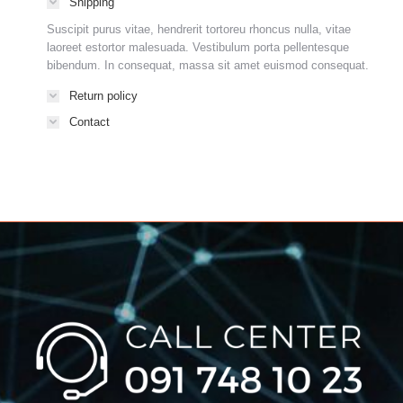
Shipping
Suscipit purus vitae, hendrerit tortoreu rhoncus nulla, vitae
laoreet estortor malesuada. Vestibulum porta pellentesque
bibendum. In consequat, massa sit amet euismod consequat.
Return policy
Contact