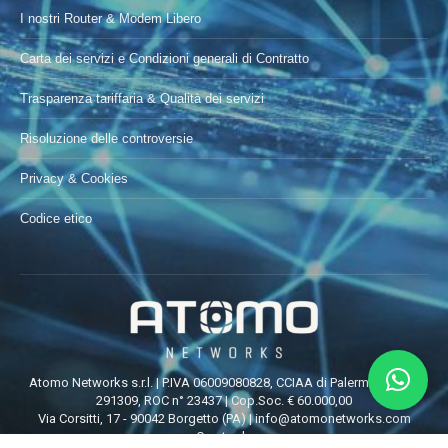
I nostri Router & Modem Libero
Carta dei servizi e Condizioni generali di Contratto
Trasparenza tariffaria & Qualità dei servizi
Risoluzione delle controversie
Privacy & Cookies
Codice etico
Atomo Networks s.r.l. | P.IVA 06009080828, CCIAA di Palermo REA n°
291309, ROC n° 23437 | Cop.Soc. € 60.000,00
Via Corsitti, 17 - 90042 Borgetto (PA) |
info@atomonetworks.com
Creato da