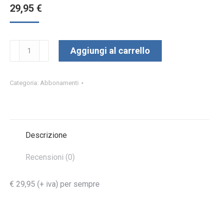
29,95
€
Atomo
Aggiungi al carrello
Rural
Business
quantità
Categoria:
Abbonamenti
Descrizione
Recensioni (0)
€ 29,95 (+ iva) per sempre