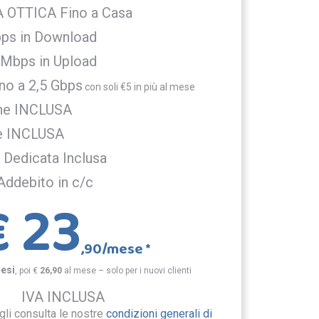
 OTTICA Fino a Casa
bps in Download
 Mbps in Upload
no a 2,5 Gbps
con soli €5 in più al mese
one INCLUSA
e INCLUSA
 Dedicata Inclusa
Addebito in c/c
€ 23
,90/mese *
esi
,
poi €
26,90
al mese – solo per i nuovi clienti
IVA INCLUSA
gli consulta le nostre
condizioni generali di