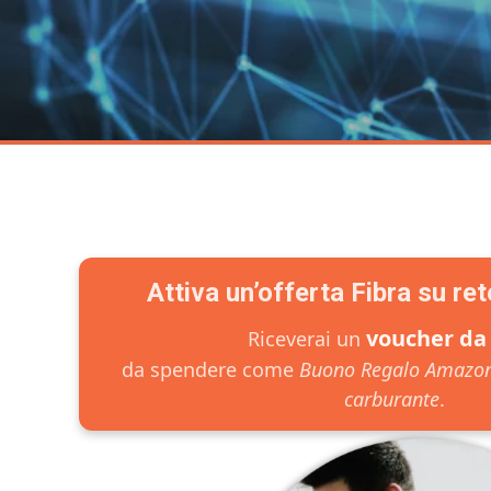
Attiva un’offerta Fibra su re
voucher da
Riceverai un
da spendere come
Buono Regalo Amazon.
carburante
.