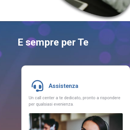
E sempre per Te
Assistenza
Un call center a te dedicato, pronto a rispondere
per qualsiasi evenienza.