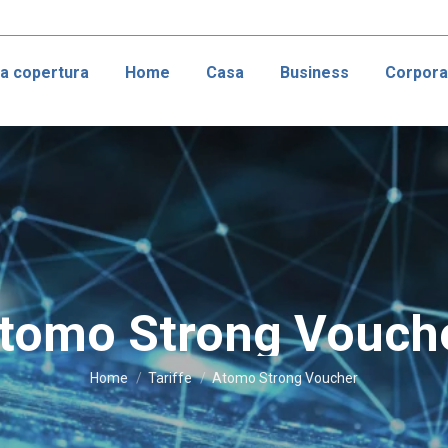
ca copertura
Home
Casa
Business
Corpora
tomo Strong Vouch
Tu sei qui:
Home
Tariffe
Atomo Strong Voucher