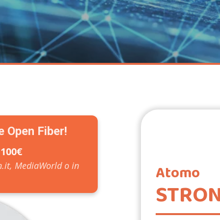
te Open Fiber!
 100€
Atomo
it, MediaWorld o in
STRO