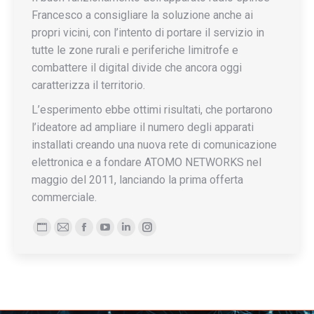
Francesco a consigliare la soluzione anche ai
propri vicini, con l’intento di portare il servizio in
tutte le zone rurali e periferiche limitrofe e
combattere il digital divide che ancora oggi
caratterizza il territorio.
L’esperimento ebbe ottimi risultati, che portarono
l’ideatore ad ampliare il numero degli apparati
installati creando una nuova rete di comunicazione
elettronica e a fondare ATOMO NETWORKS nel
maggio del 2011, lanciando la prima offerta
commerciale.
Blog
E-
Facebook
YouTube
Linkedin
Instagram
personale
mail
/
sito
web